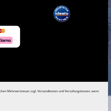
lichen Mehrwertsteuer zzgl.
Versandkosten
und Verzollungskosten, wenn