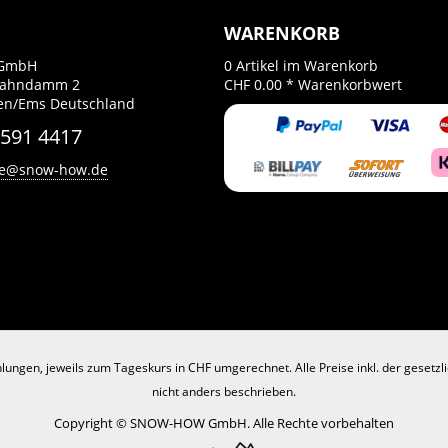
WARENKORB
GmbH
0
Artikel im Warenkorb
Bahndamm 2
CHF 0.00 *
Warenkorbwert
en/Ems Deutschland
 591 4417
ce@snow-how.de
lungen, jeweils zum Tageskurs in CHF umgerechnet. Alle Preise inkl. der gesetz
nicht anders beschrieben.
Copyright © SNOW-HOW GmbH. Alle Rechte vorbehalten