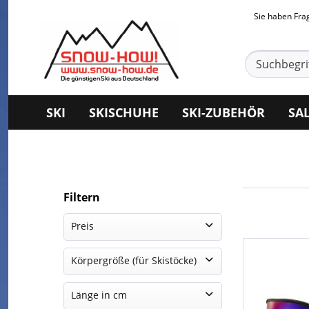
Sie haben Fr
SKI
SKISCHUHE
SKI-ZUBEHÖR
SA
Filtern
Preis
Körpergröße (für Skistöcke)
CHF 84.61
CHF 558.38
170
Länge in cm