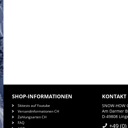
SHOP-INFORMATIONEN
KONTAKT
SNOW-HOW 
Skitests auf Youtube
Am Darmer 
Versandinformationen CH
D-49808 Ling
Zahlungsarten CH
FAQ
+49 (0)