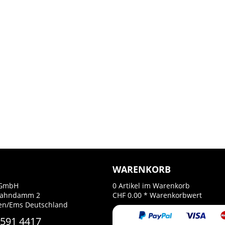
WARENKORB
GmbH
0
Artikel im Warenkorb
Bahndamm 2
CHF 0.00 *
Warenkorbwert
en/Ems Deutschland
 591 4417