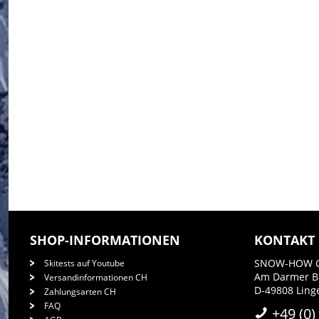
SHOP-INFORMATIONEN
KONTAKT
SNOW-HOW 
Skitests auf Youtube
Am Darmer 
Versandinformationen CH
D-49808 Ling
Zahlungsarten CH
FAQ
+49 (0)