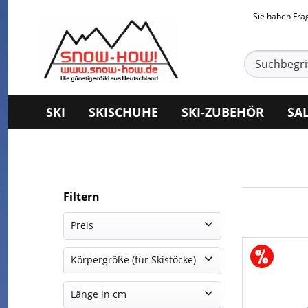
Sie haben Fr
SKI
SKISCHUHE
SKI-ZUBEHÖR
SA
Filtern
Preis
Körpergröße (für Skistöcke)
CHF 355.31
CHF 676.83
158
Länge in cm