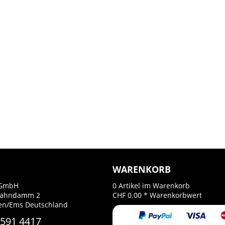
WARENKORB
GmbH
0
Artikel im Warenkorb
Bahndamm 2
CHF 0.00 *
Warenkorbwert
en/Ems Deutschland
 591 4417