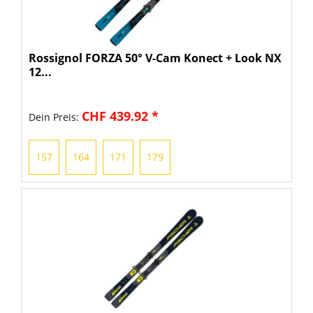
Rossignol FORZA 50° V-Cam Konect + Look NX
12...
CHF 439.92 *
Dein Preis:
157
164
171
179