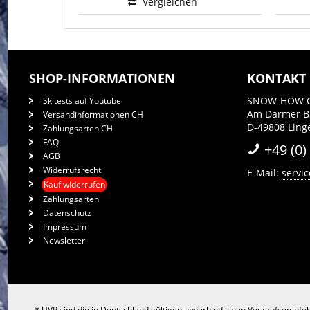
Vergleichen
SHOP-INFORMATIONEN
KONTAKT
SNOW-HOW 
Skitests auf Youtube
Am Darmer 
Versandinformationen CH
D-49808 Ling
Zahlungsarten CH
FAQ
+49 (0)
AGB
Widerrufsrecht
E-Mail:
servi
Kauf widerrufen
Zahlungsarten
Datenschutz
Impressum
Newsletter
* UVP sind die in Deutschland gültigen unverbindlichen Verkaufsempfeh