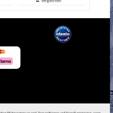
Vergleichen
lichen Mehrwertsteuer zzgl.
Versandkosten
und Verzollungskosten, wenn