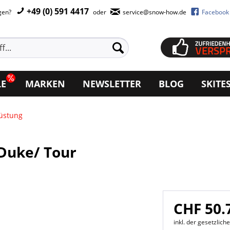
+49 (0) 591 4417
agen?
oder
service@snow-how.de
Facebook
LE
MARKEN
NEWSLETTER
BLOG
SKITE
rüstung
Duke/ Tour
CHF 50.
inkl. der gesetzlic