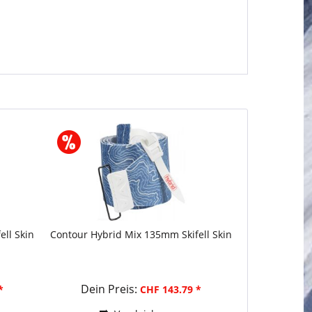
ll Skin
Contour Hybrid Mix 135mm Skifell Skin
Contour H
Dein Preis:
Dein P
*
CHF 143.79 *