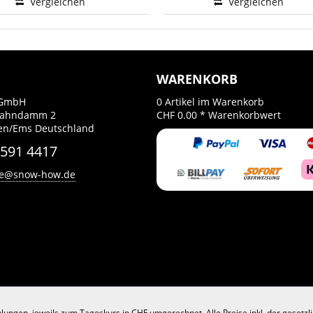
Vergleichen
Vergleichen
WARENKORB
GmbH
0
Artikel im Warenkorb
Bahndamm 2
CHF 0.00 *
Warenkorbwert
en/Ems Deutschland
 591 4417
ce@snow-how.de
lungen, jeweils zum Tageskurs in CHF umgerechnet. Alle Preise inkl. der gesetz