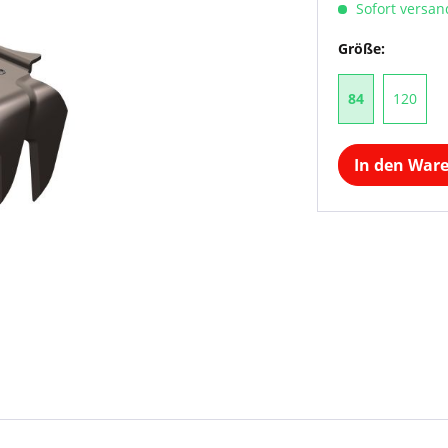
Sofort versand
Größe:
84
120
In den War