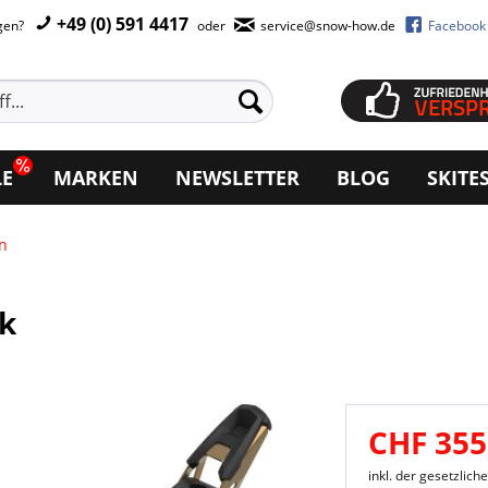
+49 (0) 591 4417
agen?
oder
service@snow-how.de
Facebook
LE
MARKEN
NEWSLETTER
BLOG
SKITE
n
ck
CHF 355
inkl. der gesetzlic