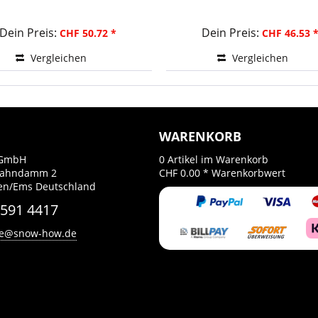
Dein Preis:
Dein Preis:
CHF 50.72 *
CHF 46.53 
Vergleichen
Vergleichen
WARENKORB
GmbH
0
Artikel im Warenkorb
Bahndamm 2
CHF 0.00 *
Warenkorbwert
en/Ems Deutschland
 591 4417
ce@snow-how.de