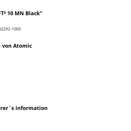
T² 10 MN Black"
2292-100S
n von Atomic
urer`s information