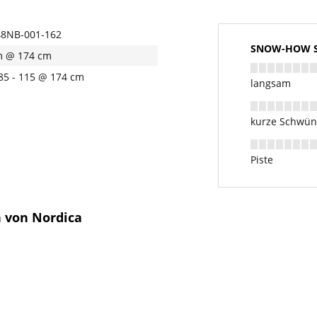
8NB-001-162
SNOW-HOW Sk
m @ 174 cm
 85 - 115 @ 174 cm
langsam
kurze Schwü
Piste
n von Nordica