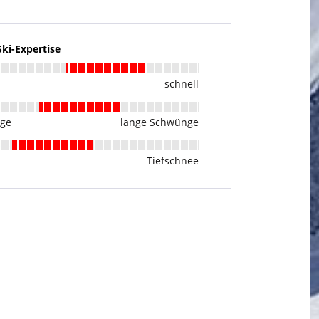
i-Expertise
schnell
nge
lange Schwünge
Tiefschnee