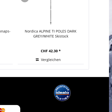
hnaps-
Nordica ALPINE TI POLES DARK
Nordica
GREY/WHITE Skistock
S
CHF 42.30 *
Vergleichen