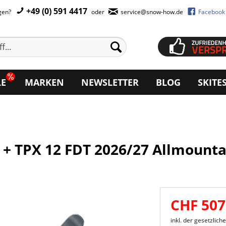
+49 (0) 591 4417
agen?
oder
service@snow-how.de
Facebook
LE
MARKEN
NEWSLETTER
BLOG
SKITE
+ TPX 12 FDT 2026/27 Allmounta
CHF 507
inkl. der gesetzlic