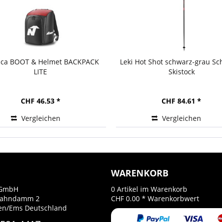
ica BOOT & Helmet BACKPACK
Leki Hot Shot schwarz-grau Sc
LITE
Skistock
CHF 46.53 *
CHF 84.61 *
Vergleichen
Vergleichen
WARENKORB
GmbH
0
Artikel im Warenkorb
Bahndamm 2
CHF 0.00 *
Warenkorbwert
en/Ems Deutschland