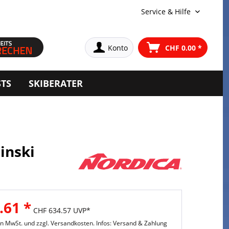
Service & Hilfe
Konto
CHF 0.00 *
STS
SKIBERATER
inski
.61 *
CHF 634.57 UVP*
hen MwSt. und
zzgl. Versandkosten. Infos: Versand & Zahlung