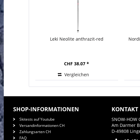
Leki Neolite anthrazit-red
Nord
CHF 38.07 *
Vergleichen
SHOP-INFORMATIONEN
KONTAKT
SNOW-HOW 
Skitests auf Youtube
Am Darmer 
Versandinformationen CH
D-49808 Ling
Zahlungsarten CH
FAQ