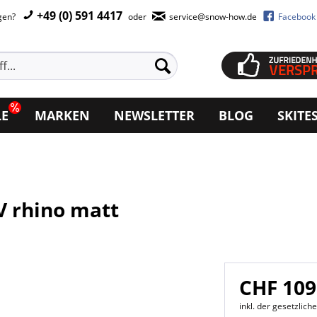
+49 (0) 591 4417
agen?
oder
service@snow-how.de
Facebook
LE
MARKEN
NEWSLETTER
BLOG
SKITE
V rhino matt
CHF 109
inkl. der gesetzlic