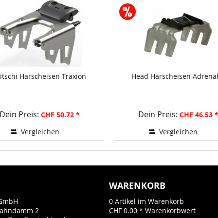
ritschi Harscheisen Traxion
Head Harscheisen Adrenal
Dein Preis:
Dein Preis:
CHF 50.72 *
CHF 46.53 
Vergleichen
Vergleichen
WARENKORB
GmbH
0
Artikel im Warenkorb
Bahndamm 2
CHF 0.00 *
Warenkorbwert