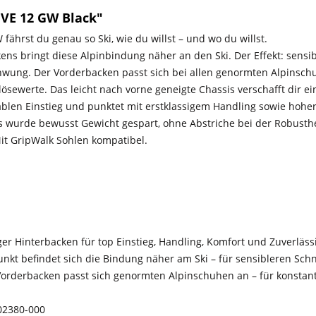
VE 12 GW Black"
W fährst du genau so Ski, wie du willst – und wo du willst.
ns bringt diese Alpinbindung näher an den Ski. Der Effekt: sensi
hwung. Der Vorderbacken passt sich bei allen genormten Alpinsc
ösewerte. Das leicht nach vorne geneigte Chassis verschafft dir e
ablen Einstieg und punktet mit erstklassigem Handling sowie hoher Z
s wurde bewusst Gewicht gespart, ohne Abstriche bei der Robusthe
Mit GripWalk Sohlen kompatibel.
iger Hinterbacken für top Einstieg, Handling, Komfort und Zuverläss
kt befindet sich die Bindung näher am Ski – für sensibleren Sch
orderbacken passt sich genormten Alpinschuhen an – für konstan
2380-000