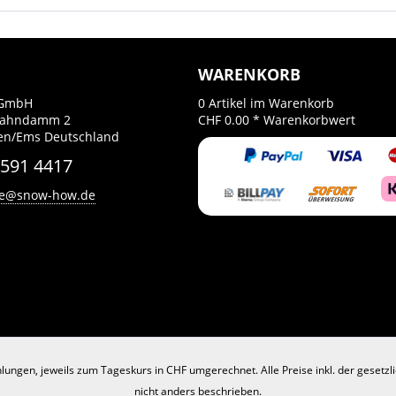
WARENKORB
GmbH
0
Artikel im Warenkorb
Bahndamm 2
CHF 0.00 *
Warenkorbwert
en/Ems Deutschland
 591 4417
ce@snow-how.de
lungen, jeweils zum Tageskurs in CHF umgerechnet. Alle Preise inkl. der gesetz
nicht anders beschrieben.