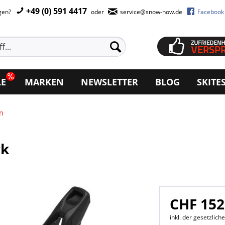
+49 (0) 591 4417
agen?
oder
service@snow-how.de
Facebook
LE
MARKEN
NEWSLETTER
BLOG
SKITE
n
ck
CHF 152
inkl. der gesetzlic