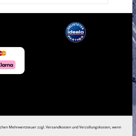
lichen Mehrwertsteuer zzgl.
Versandkosten
und Verzollungskosten, wenn