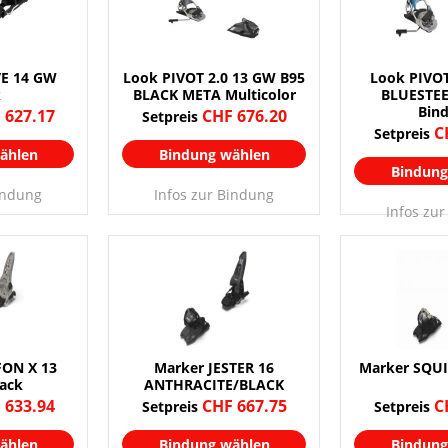
VE 14 GW
Look PIVOT 2.0 13 GW B95
Look PIVOT
k
BLACK META Multicolor
BLUESTEE
Bin
 627.17
CHF 676.20
Setpreis
C
Setpreis
ählen
Bindung wählen
Bindung
indung
Infos zur Bindung
Infos zu
FON X 13
Marker JESTER 16
Marker SQUI
lack
ANTHRACITE/BLACK
 633.94
CHF 667.75
C
Setpreis
Setpreis
ählen
Bindung wählen
Bindung