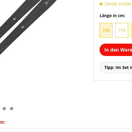
Dieser Artikel
Länge in cm:
172
179
In den War
Tipp: Im Set 
en: