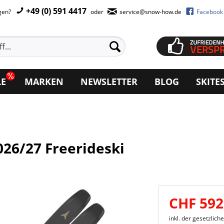
+49 (0) 591 4417
agen?
oder
service@snow-how.de
Facebook
LE
MARKEN
NEWSLETTER
BLOG
SKITE
026/27 Freerideski
CHF 592
inkl. der gesetzlic