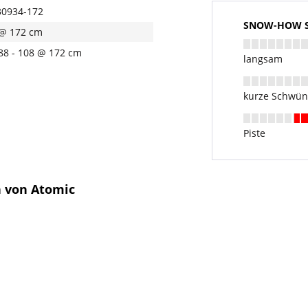
0934-172
SNOW-HOW Sk
@ 172 cm
 88 - 108 @ 172 cm
langsam
kurze Schwü
Piste
n von Atomic