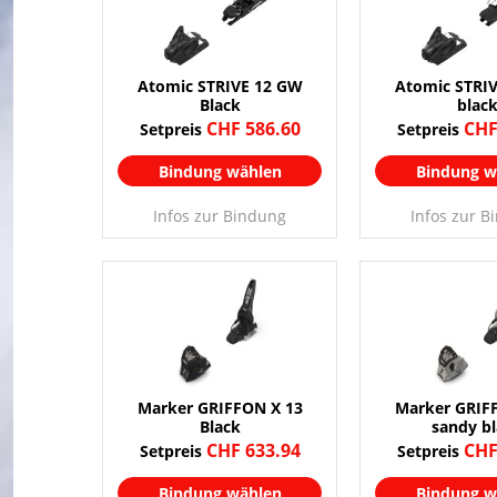
Atomic STRIVE 12 GW
Atomic STRI
Black
blac
CHF 586.60
CHF
Setpreis
Setpreis
Bindung wählen
Bindung w
Infos zur Bindung
Infos zur B
Marker GRIFFON X 13
Marker GRIF
Black
sandy b
CHF 633.94
CHF
Setpreis
Setpreis
Bindung wählen
Bindung w