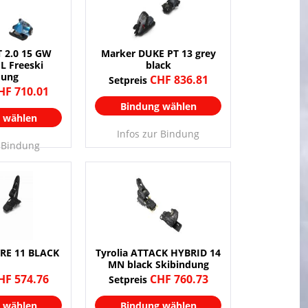
 2.0 15 GW
Marker DUKE PT 13 grey
L Freeski
black
dung
CHF 836.81
Setpreis
HF 710.01
Bindung wählen
 wählen
Infos zur Bindung
r Bindung
RE 11 BLACK
Tyrolia ATTACK HYBRID 14
MN black Skibindung
HF 574.76
CHF 760.73
Setpreis
 wählen
Bindung wählen