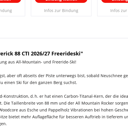
indung
Infos zur Bindung
Infos zu
ick 88 CTI 2026/27 Freerideski"
ung aus All-Mountain- und Freeride-Ski!
t, aber oft abseits der Piste unterwegs bist, sobald Neuschnee ge
 du einen Ski für den ganzen Berg suchst.
-Konstruktion, d. h. er hat einen Carbon-Titanal-Kern, der die ideal
ft. Die Taillenbreite von 88 mm und der All Mountain Rocker sorgen
Woodcore aus Esche und Pappelholz Vibrationen bei hohen Geschw
pitze bietet mehr Auflagefläche für besseren Auftrieb in tiefere
gen.