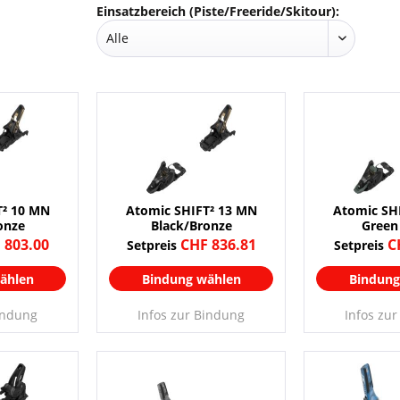
Einsatzbereich (Piste/Freeride/Skitour):
T² 10 MN
Atomic SHIFT² 13 MN
Atomic SH
onze
Black/Bronze
Green
 803.00
CHF 836.81
C
Setpreis
Setpreis
ählen
Bindung wählen
Bindung
indung
Infos zur Bindung
Infos zu