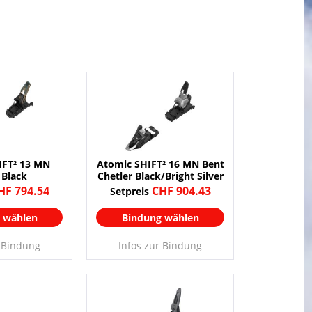
IFT² 13 MN
Atomic SHIFT² 16 MN Bent
 Black
Chetler Black/Bright Silver
HF 794.54
CHF 904.43
Setpreis
 wählen
Bindung wählen
r Bindung
Infos zur Bindung