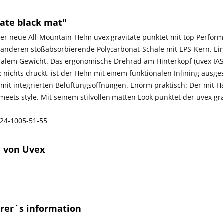
ate black mat"
 Der neue All-Mountain-Helm uvex gravitate punktet mit top Perf
 anderen stoßabsorbierende Polycarbonat-Schale mit EPS-Kern. Ei
imalem Gewicht. Das ergonomische Drehrad am Hinterkopf (uvex IAS-
z nichts drückt, ist der Helm mit einem funktionalen Inlining ausges
em mit integrierten Belüftungsöffnungen. Enorm praktisch: Der mi
ets style. Mit seinem stilvollen matten Look punktet der uvex gra
24-1005-51-55
n von Uvex
urer`s information