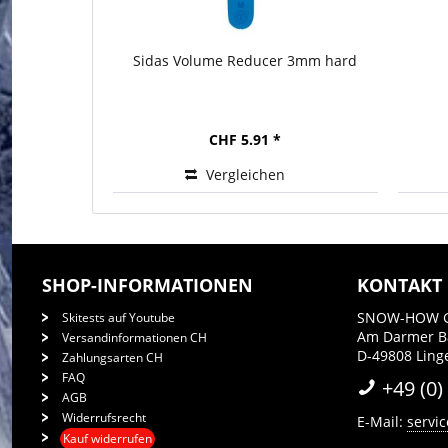
Sidas Volume Reducer 3mm hard
CHF 5.91 *
Vergleichen
SHOP-INFORMATIONEN
KONTAKT
SNOW-HOW 
Skitests auf Youtube
Am Darmer 
Versandinformationen CH
D-49808 Ling
Zahlungsarten CH
FAQ
+49 (0)
AGB
Widerrufsrecht
E-Mail:
servi
Kauf widerrufen