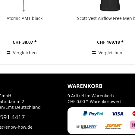
Atomic AMT black
Scott Vest Airflow Free Men 
CHF 38.07 *
CHF 169.18 *
Vergleichen
Vergleichen
WARENKORB
GmbH
0
Artikel im Warenkorb
Bahndamm 2
CHF 0.00 *
Warenkorbwert
en/Ems Deutschland
 591 4417
ce@snow-how.de