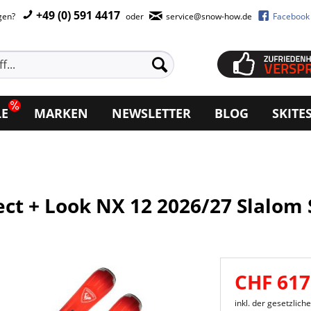
+49 (0) 591 4417
agen?
oder
service@snow-how.de
Facebook
LE
MARKEN
NEWSLETTER
BLOG
SKITE
ct + Look NX 12 2026/27 Slalom 
CHF 617
inkl. der gesetzlic