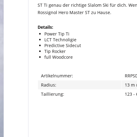
ST Ti genau der richtige Slalom Ski für dich. W
Rossignol Hero Master ST zu Hause.
Details:
Power Tip Ti
LCT Technoligie
Predictive Sidecut
Tip Rocker
full Woodcore
Artikelnummer:
RRPSD
Radius:
13 m 
Taillierung:
123 -