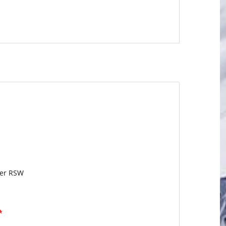
her RSW
*