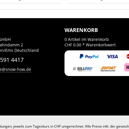
WARENKORB
GmbH
0
Artikel im Warenkorb
Bahndamm 2
CHF 0.00 *
Warenkorbwert
en/Ems Deutschland
 591 4417
ce@snow-how.de
lungen, jeweils zum Tageskurs in CHF umgerechnet. Alle Preise inkl. der gesetz