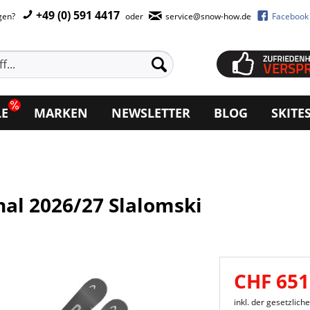
+49 (0) 591 4417
agen?
oder
service@snow-how.de
Facebook
LE
MARKEN
NEWSLETTER
BLOG
SKITE
al 2026/27 Slalomski
CHF 651
inkl. der gesetzlic