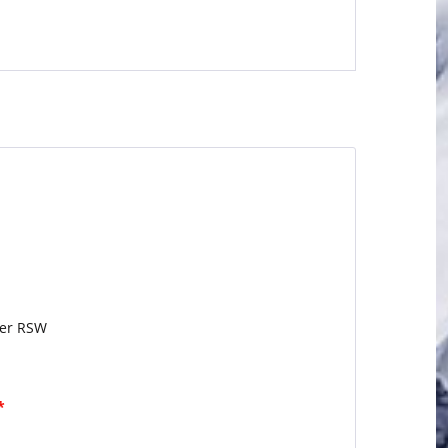
her RSW
*