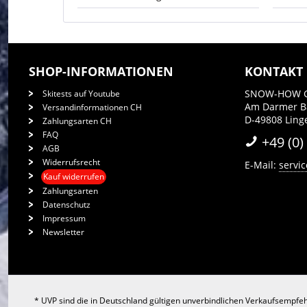
SHOP-INFORMATIONEN
KONTAKT
SNOW-HOW 
Skitests auf Youtube
Am Darmer 
Versandinformationen CH
D-49808 Ling
Zahlungsarten CH
FAQ
+49 (0)
AGB
Widerrufsrecht
E-Mail:
servi
Kauf widerrufen
Zahlungsarten
Datenschutz
Impressum
Newsletter
* UVP sind die in Deutschland gültigen unverbindlichen Verkaufsempfeh