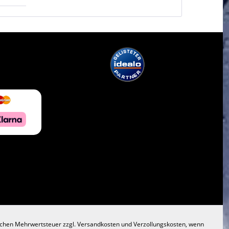
lichen Mehrwertsteuer zzgl.
Versandkosten
und Verzollungskosten, wenn