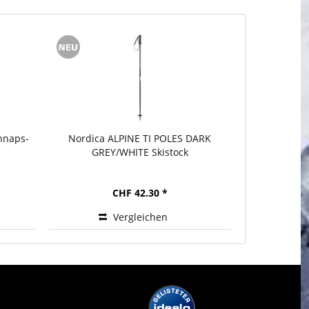
hnaps-
Nordica ALPINE TI POLES DARK
Nordica
GREY/WHITE Skistock
S
CHF 42.30 *
Vergleichen