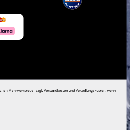
lichen Mehrwertsteuer zzgl.
Versandkosten
und Verzollungskosten, wenn