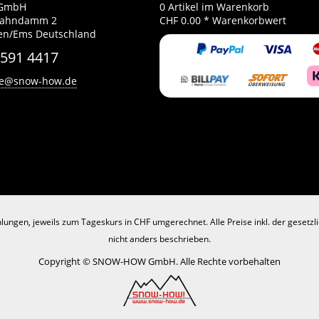
GmbH
0
Artikel im Warenkorb
Bahndamm 2
CHF 0.00 *
Warenkorbwert
en/Ems Deutschland
 591 4417
ce@snow-how.de
lungen, jeweils zum Tageskurs in CHF umgerechnet. Alle Preise inkl. der gesetz
nicht anders beschrieben.
Copyright © SNOW-HOW GmbH. Alle Rechte vorbehalten