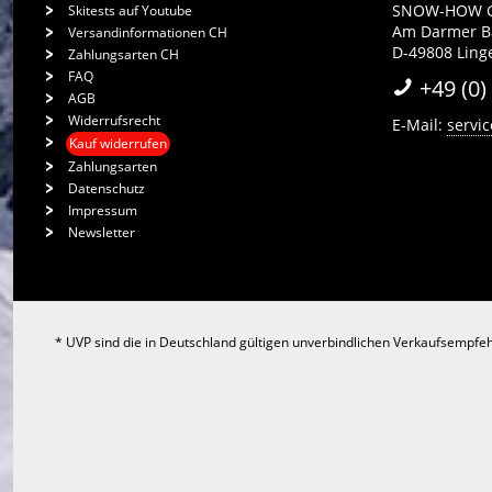
SNOW-HOW 
Skitests auf Youtube
Am Darmer 
Versandinformationen CH
D-49808 Ling
Zahlungsarten CH
FAQ
+49 (0)
AGB
Widerrufsrecht
E-Mail:
servi
Kauf widerrufen
Zahlungsarten
Datenschutz
Impressum
Newsletter
* UVP sind die in Deutschland gültigen unverbindlichen Verkaufsempfeh