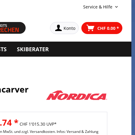
Service & Hilfe
Konto
CHF 0.00 *
STS
SKIBERATER
mcarver
.74 *
CHF 1'015.30 UVP*
hen MwSt. und
zzgl. Versandkosten. Infos: Versand & Zahlung