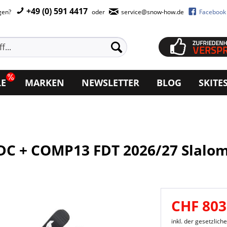
+49 (0) 591 4417
agen?
oder
service@snow-how.de
Facebook
LE
MARKEN
NEWSLETTER
BLOG
SKITE
DC + COMP13 FDT 2026/27 Slalo
CHF 803
inkl. der gesetzlic