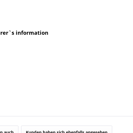
urer`s information
n auch
Kunden haben sich ebenfalls angesehen