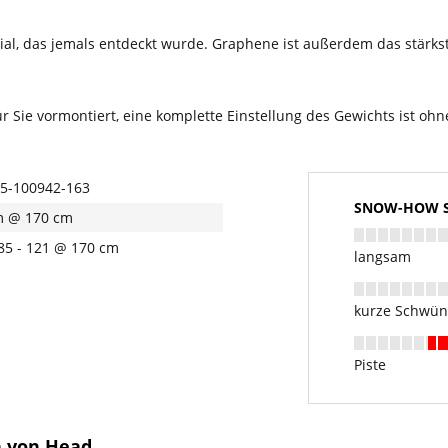
al, das jemals entdeckt wurde. Graphene ist außerdem das stärkste
 Sie vormontiert, eine komplette Einstellung des Gewichts ist ohn
5-100942-163
SNOW-HOW Sk
m @ 170 cm
 85 - 121 @ 170 cm
langsam
kurze Schwü
Piste
n von Head