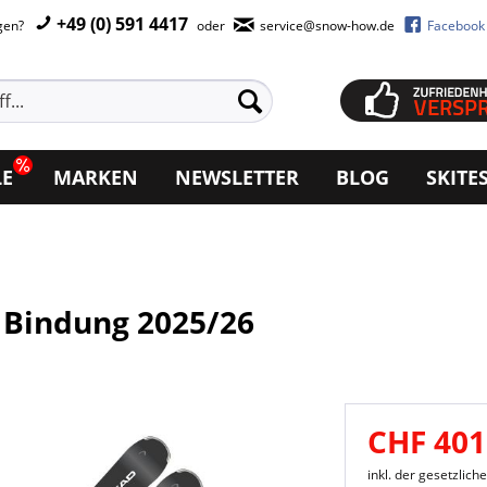
+49 (0) 591 4417
agen?
oder
service@snow-how.de
Facebook
LE
MARKEN
NEWSLETTER
BLOG
SKITE
 Bindung 2025/26
CHF 401
inkl. der gesetzlic