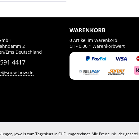
WARENKORB
GmbH
0
Artikel im Warenkorb
Bahndamm 2
CHF 0.00 *
Warenkorbwert
en/Ems Deutschland
 591 4417
ce@snow-how.de
lungen, jeweils zum Tageskurs in CHF umgerechnet. Alle Preise inkl. der gesetz