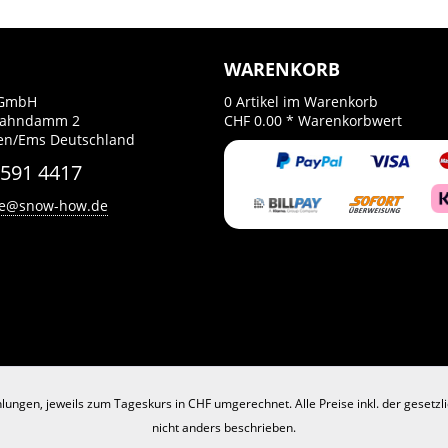
WARENKORB
GmbH
0
Artikel im Warenkorb
Bahndamm 2
CHF 0.00 *
Warenkorbwert
en/Ems Deutschland
 591 4417
ce@snow-how.de
lungen, jeweils zum Tageskurs in CHF umgerechnet. Alle Preise inkl. der gesetz
nicht anders beschrieben.