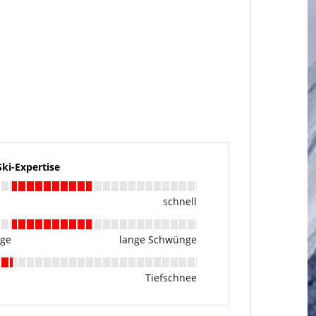
i-Expertise
schnell
nge
lange Schwünge
Tiefschnee