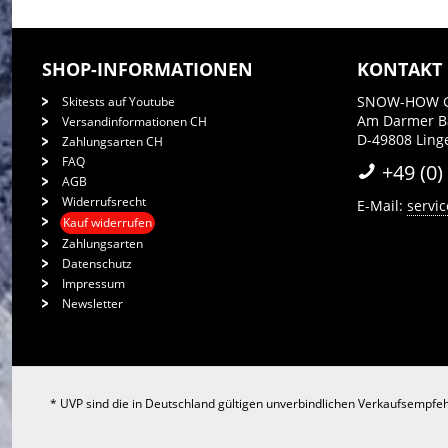
SHOP-INFORMATIONEN
KONTAKT
SNOW-HOW 
Skitests auf Youtube
Am Darmer 
Versandinformationen CH
D-49808 Ling
Zahlungsarten CH
FAQ
+49 (0)
AGB
Widerrufsrecht
E-Mail:
servi
Kauf widerrufen
Zahlungsarten
Datenschutz
Impressum
Newsletter
* UVP sind die in Deutschland gültigen unverbindlichen Verkaufsempfeh