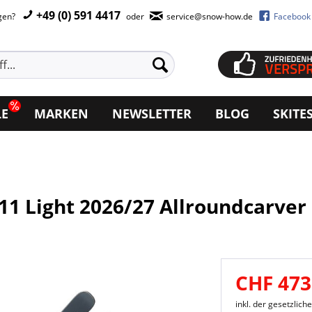
+49 (0) 591 4417
agen?
oder
service@snow-how.de
Facebook
LE
MARKEN
NEWSLETTER
BLOG
SKITE
 11 Light 2026/27 Allroundcarver
CHF 473
inkl. der gesetzlic