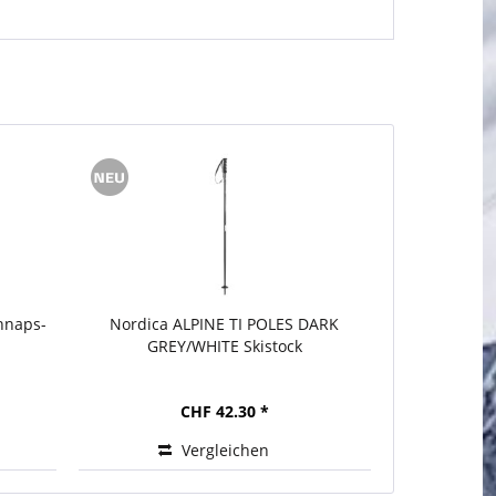
hnaps-
Nordica ALPINE TI POLES DARK
Nordica
GREY/WHITE Skistock
S
CHF 42.30 *
Vergleichen