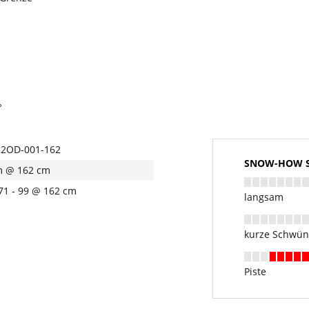
°
2OD-001-162
SNOW-HOW Sk
m @ 162 cm
 71 - 99 @ 162 cm
langsam
kurze Schwü
Piste