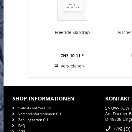
Freeride Ski Strap
Fische
CHF 10.11 *
Vergleichen
SHOP-INFORMATIONEN
KONTAKT
SNOW-HOW 
Skitests auf Youtube
Am Darmer 
Versandinformationen CH
D-49808 Ling
Zahlungsarten CH
FAQ
+49 (0)
AGB