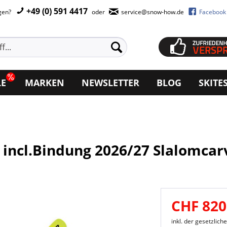
+49 (0) 591 4417
agen?
oder
service@snow-how.de
Facebook
LE
MARKEN
NEWSLETTER
BLOG
SKITE
 incl.Bindung 2026/27 Slalomcar
CHF 820
inkl. der gesetzlic