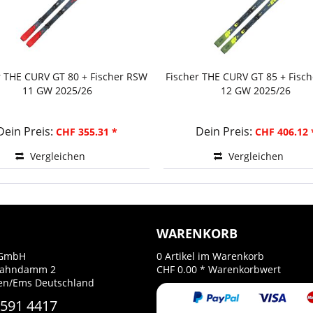
r THE CURV GT 80 + Fischer RSW
Fischer THE CURV GT 85 + Fisc
11 GW 2025/26
12 GW 2025/26
Dein Preis:
Dein Preis:
CHF 355.31 *
CHF 406.12 
Vergleichen
Vergleichen
WARENKORB
GmbH
0
Artikel im Warenkorb
Bahndamm 2
CHF 0.00 *
Warenkorbwert
en/Ems Deutschland
 591 4417