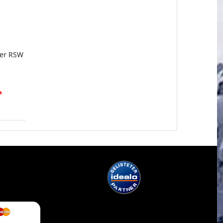
her RSW
*