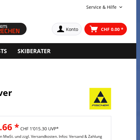
Service & Hilfe
Konto
CHF 0.00 *
STS
SKIBERATER
ver
.66 *
CHF 1'015.30 UVP*
hen MwSt. und
zzgl. Versandkosten. Infos: Versand & Zahlung