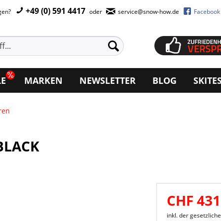
+49 (0) 591 4417
agen?
oder
service@snow-how.de
Facebook
LE
MARKEN
NEWSLETTER
BLOG
SKITE
ren
 BLACK
CHF 431
inkl. der gesetzlic