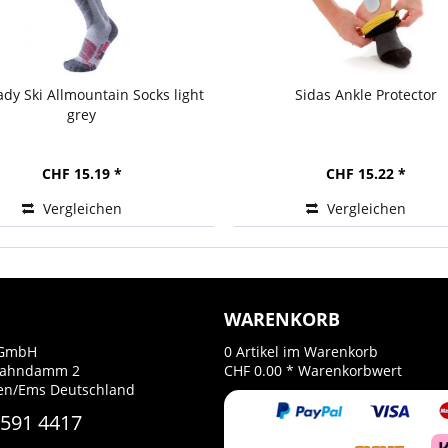
ady Ski Allmountain Socks light
Sidas Ankle Protector
grey
CHF 15.19 *
CHF 15.22 *
Vergleichen
Vergleichen
WARENKORB
GmbH
0
Artikel im Warenkorb
Bahndamm 2
CHF 0.00 *
Warenkorbwert
en/Ems Deutschland
 591 4417