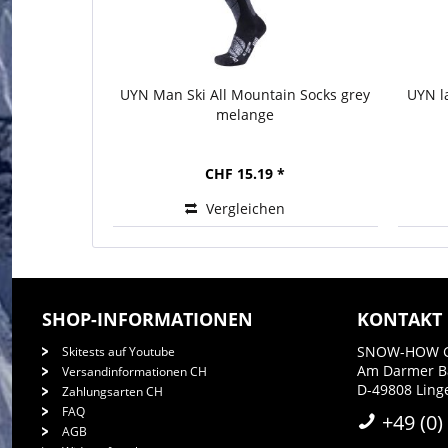
UYN Man Ski All Mountain Socks grey
UYN l
melange
CHF 15.19 *
Vergleichen
SHOP-INFORMATIONEN
KONTAKT
SNOW-HOW 
Skitests auf Youtube
Am Darmer 
Versandinformationen CH
D-49808 Ling
Zahlungsarten CH
FAQ
+49 (0)
AGB