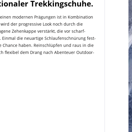
tionaler Trekkingschuhe.
seinen modernen Prägungen ist in Kombi­nation
wird der progressive Look noch durch die
ne Zehenkappe verstärkt, die vor scha­rf­
 Einmal die neuartige Schlau­fen­schnürung fest­
e Chance haben. Rein­sch­lüpfen und raus in die
ich flexibel dem Drang nach Abenteuer Outdoor­