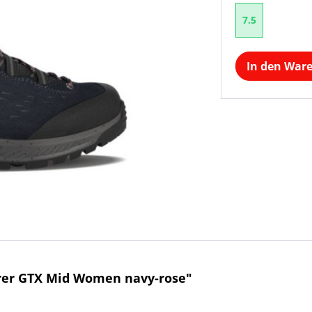
7.5
In den War
rer GTX Mid Women navy-rose"