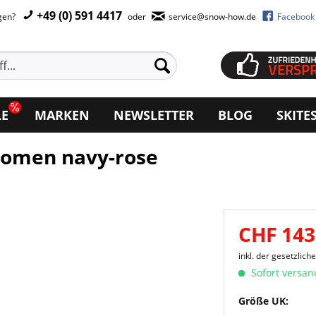
+49 (0) 591 4417
agen?
oder
service@snow-how.de
Facebook
LE
MARKEN
NEWSLETTER
BLOG
SKITE
Women navy-rose
CHF 143
inkl. der gesetzlic
Sofort versand
Größe UK: