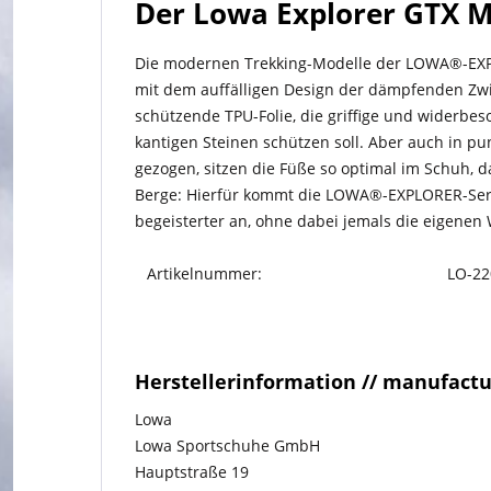
Der Lowa Explorer GTX Mi
Die modernen Trekking-Modelle der LOWA®-EXPLO
mit dem auffälligen Design der dämp­fenden Zw
schützende TPU-Folie, die griffige und widerb
kantigen Steinen schützen soll. Aber auch in pu
gezogen, sitzen die Füße so optimal im Schuh, d
Berge: Hierfür kommt die LOWA®-EXPLORER-Serie
be­geis­terter an, ohne dabei jemals die eigenen
Artikelnummer:
LO-22
Herstellerinformation // manufact
Lowa
Lowa Sportschuhe GmbH
Hauptstraße 19