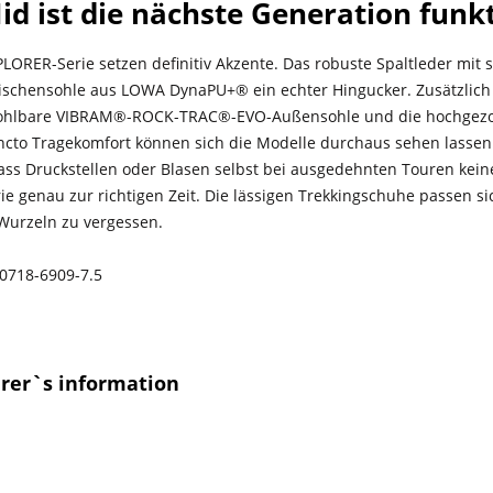
d ist die nächste Generation funk
RER-Serie setzen definitiv Akzente. Das robuste Spaltleder mit 
ischensohle aus LOWA DynaPU+® ein echter Hingucker. Zusätzlich 
esohlbare VIBRAM®-ROCK-TRAC®-EVO-Außensohle und die hoch­ge­zoge
ncto Trage­komfort können sich die Modelle durchaus sehen lassen.
ass Druck­stellen oder Blasen selbst bei ausge­dehnten Touren kein
 genau zur richtigen Zeit. Die lässigen Trekkingschuhe passen s
 Wurzeln zu vergessen.
0718-6909-7.5
urer`s information